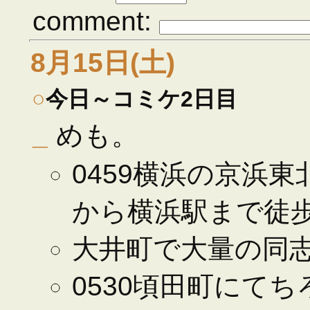
comment:
8月15日(土)
○
今日～コミケ2日目
_
めも。
0459横浜の京浜東
から横浜駅まで徒
大井町で大量の同
0530頃田町にて