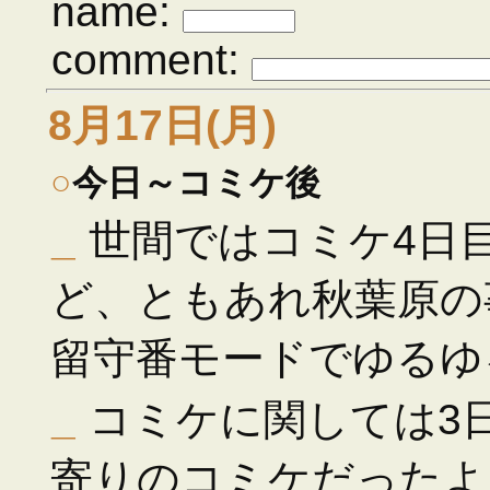
name:
comment:
8月17日(月)
○
今日～コミケ後
_
世間ではコミケ4日
ど、ともあれ秋葉原の
留守番モードでゆるゆ
_
コミケに関しては3
寄りのコミケだったよ