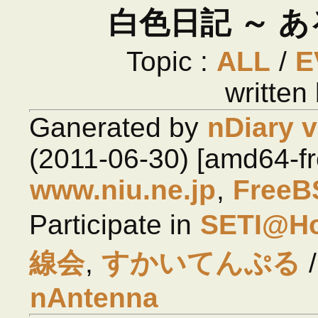
白色日記 ～ 
Topic :
ALL
/
E
written
Ganerated by
nDiary v
(2011-06-30) [amd64-f
www.niu.ne.jp
,
FreeB
Participate in
SETI@H
線会
,
すかいてんぷる
/
nAntenna