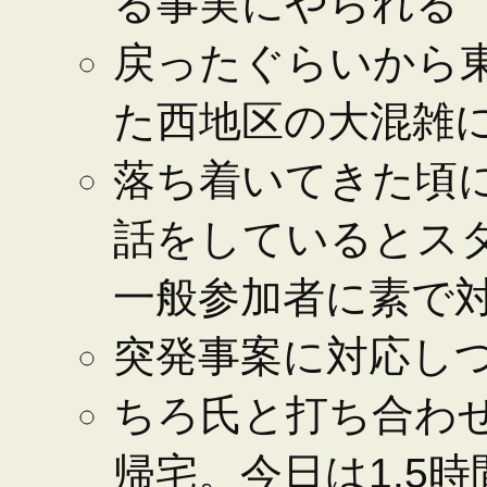
る事実にやられる
戻ったぐらいから
た西地区の大混雑
落ち着いてきた頃
話をしているとス
一般参加者に素で
突発事案に対応し
ちろ氏と打ち合わ
帰宅。今日は1.5