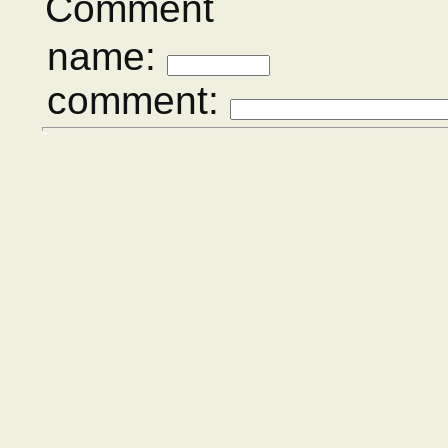
Comment
name:
comment: