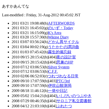
あすかあんてな
Last-modified : Friday, 31-Aug-2012 00:45:02 JST
2011 03/21 19:08:48(h)
AFTERWORDS
2011 03/21 16:45:02(g)
のいず・Today
2011 03/21 16:15:09(g)
K's Area
2011 03/20 15:57:30(h)
Wiking Diary
2011 03/07 03:56:24(h)
どかん異サイクル
2011 03/04 00:02:19(g)
うたかたの譚詩曲
2011 01/03 07:45:42(h)
霧生的備忘録
2010 09/15 20:15:42(h)[404]
夜の設計室
2010 09/15 20:15:42(h)[404]
思兼のHP
2010 07/12 03:06:53(h)
Silver System
2010 07/12 03:06:53(h)
C.F.F.
2010 02/06 06:52:03(r)
つれづれなる日常
2009 09/10 17:07:59(h)[403]
PTC/3rd
2009 09/10 17:07:59(h)
伊吹山観測局
2009 08/18 11:46:12(h)
一発や日記
2009 05/02 15:04:21(h)[404]
いしぴいのつぶやき
2008 07/29 00:46:35(h)[404]
サロニア私立図書館
2008 04/12 21:03:10(h)[404]
ぷれたつ