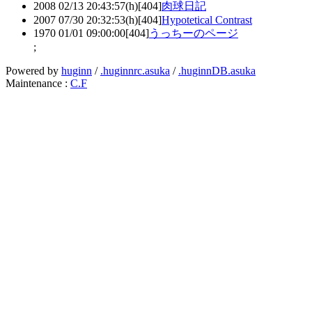
2008 02/13 20:43:57(h)[404]
肉球日記
2007 07/30 20:32:53(h)[404]
Hypotetical Contrast
1970 01/01 09:00:00[404]
うっちーのページ
;
Powered by
huginn
/
.huginnrc.asuka
/
.huginnDB.asuka
Maintenance :
C.F