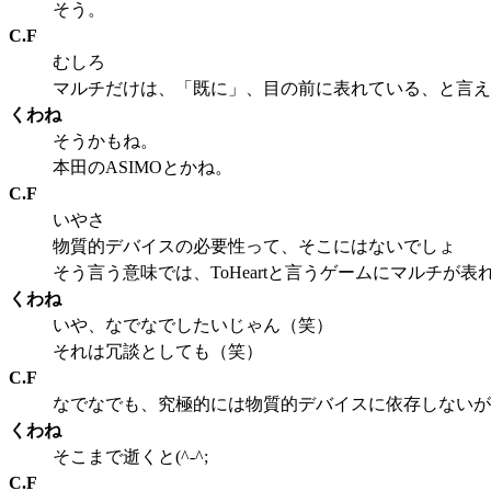
そう。
C.F
むしろ
マルチだけは、「既に」、目の前に表れている、と言え
くわね
そうかもね。
本田のASIMOとかね。
C.F
いやさ
物質的デバイスの必要性って、そこにはないでしょ
そう言う意味では、ToHeartと言うゲームにマルチが表
くわね
いや、なでなでしたいじゃん（笑）
それは冗談としても（笑）
C.F
なでなでも、究極的には物質的デバイスに依存しないが
くわね
そこまで逝くと(^-^;
C.F