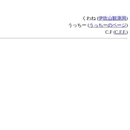
くわね (
伊吹山観測局
)
うっちー (
うっちーのページ
)
C.F (
C.F.F.
)