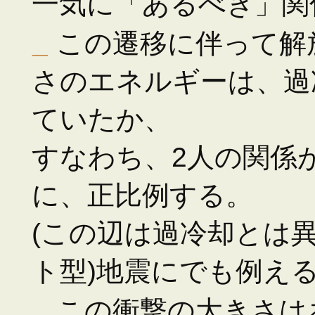
一気に「あるべき」関
_
この遷移に伴って解
さのエネルギーは、過
ていたか、
すなわち、2人の関係
に、正比例する。
(この辺は過冷却とは
ト型)地震にでも例え
_
この衝撃の大きさは