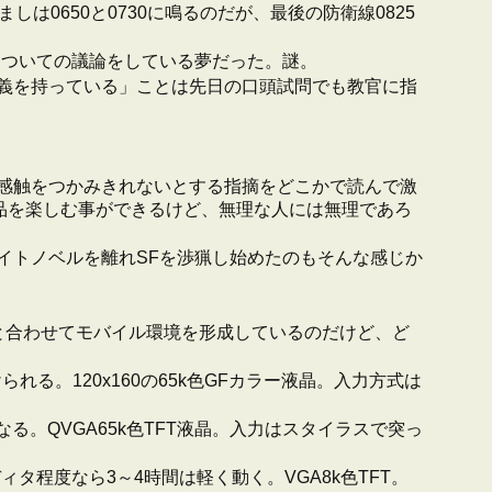
0650と0730に鳴るのだが、最後の防衛線0825
についての議論をしている夢だった。謎。
義を持っている」ことは先日の口頭試問でも教官に指
感触をつかみきれないとする指摘をどこかで読んで激
品を楽しむ事ができるけど、無理な人には無理であろ
イトノベルを離れSFを渉猟し始めたのもそんな感じか
A)と合わせてモバイル環境を形成しているのだけど、ど
られる。120x160の65k色GFカラー液晶。入力方式は
にもなる。QVGA65k色TFT液晶。入力はスタイラスで突っ
ィタ程度なら3～4時間は軽く動く。VGA8k色TFT。