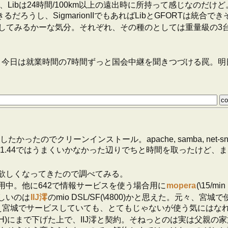
備、Libは24時間/100km以上の遠出時に所持って感じなの
ろうし、SigmarionIIでもあればLibとGFORTは統合で
してみるかーな気分。それぞれ、その種のとしては重量級の3
、今日は就業時間の7時間ずっと国会中継を聞きつづける罠。明
したかったのでクリーンインストール。apache, samba, net-s
が1.44ではうまくいかなかった辺りでちと時間を取ったけど、
欲しくなってきたので調べてみる。
を利用中。他に642で情報サービスを使う場合用に
mopera
(\15/
しいのは
IIJ澪
のmio DSL/SF(\4800)かと思えた。元々
え宮城でサービスしていても、とてもじゃないが使う気にはなれ
/2H)にまで下げた上で、IIJ澪と契約。そねっとのは実は父親