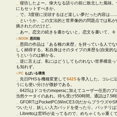
_
寝坊したよー。偉大なる語りの前に敗北した風味。つか
にもセットすべきか。
_
で。3度寝に没頭するほど楽しい夢だった内容は……
_
というか、この文法的と世界像的の問題点では私が
摘されたのだけど。
_
あー。恋文の続きを書かないと。恋文を書いて、キ
○
BOOK
恩田陸
_
恩田の作品は「ある種の来歴」を持っている人でな
しく納得する。私自身はそのタイプの来歴を(自覚的
うというのは解かる。
_
逆に言えば、私にはどうしてものれない世界構造っ
も知れず。
○
PC
もばいる環境
_
先日PHSを機種変更して
642S
を導入した。コレに
うにも使い分けが微妙である。
_
642Sはドコモのmoperaに加えてユーザー任意のプ
当然ケータイのあれ。待ち受け550時間。通話は7.5
_
GFORTはPocketPC(WinCE3.0)だからブ
ついたり、妖しい入力パッドを使ったり。バッテリは
_
Librettoは窓95が走ってるので、めちゃくちゃ重