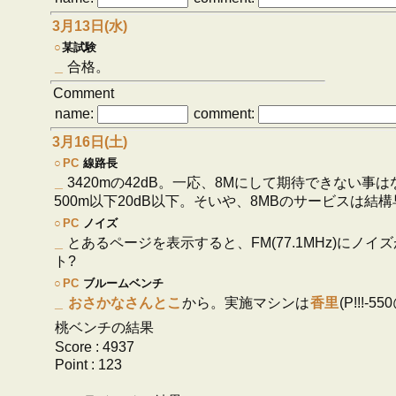
3月13日(水)
○
某試験
_
合格。
Comment
name:
comment:
3月16日(土)
○
PC
線路長
_
3420mの42dB。一応、8Mにして期待できない
500m以下20dB以下。そいや、8MBのサービスは
○
PC
ノイズ
_
とあるページを表示すると、FM(77.1MHz)に
ト?
○
PC
ブルームベンチ
_
おさかなさんとこ
から。実施マシンは
香里
(P!!!-5
桃ベンチの結果
Score : 4937
Point : 123