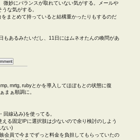
だけど。微妙にバランスが取れていない気がする。メールや
きそうな気がする。
台をまとめて持っていると結構重かったりもするのだ
日もあるみたいだし、11日にはムネオたんの喚問があ
nmp, mrtg, rubyとかを導入してほぼもとの状態に復
まぁまぁ順調に。
min・回線込み)を使ってる。
、宮城で使える固定IPに選択肢は少ないので余り検討のしよう
ない)
の家族会員で今までずっと料金を負担してもらっていたの