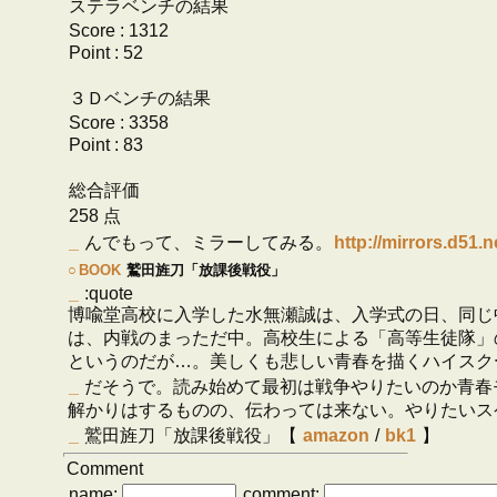
ステラベンチの結果
Score : 1312
Point : 52
３Ｄベンチの結果
Score : 3358
Point : 83
総合評価
258 点
_
んでもって、ミラーしてみる。
http://mirrors.d51
○
BOOK
鷲田旌刀「放課後戦役」
_
:quote
博喩堂高校に入学した水無瀬誠は、入学式の日、同じ中
は、内戦のまっただ中。高校生による「高等生徒隊」
というのだが…。美しくも悲しい青春を描くハイスク
_
だそうで。読み始めて最初は戦争やりたいのか青春
解かりはするものの、伝わっては来ない。やりたいス
_
鷲田旌刀「放課後戦役」【
amazon
/
bk1
】
Comment
name:
comment: