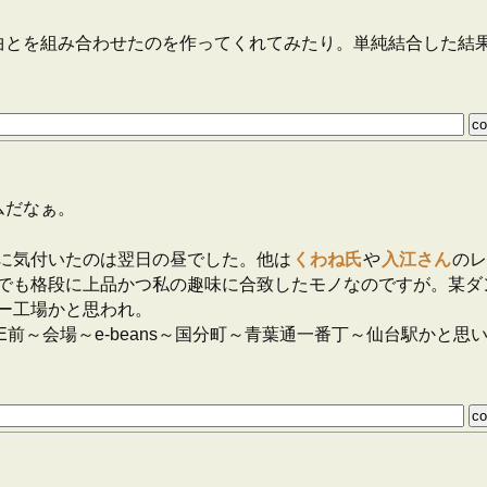
曲とを組み合わせたのを作ってくれてみたり。単純結合した結果の
ムだなぁ。
に気付いたのは翌日の昼でした。他は
くわね氏
や
入江さん
のレ
でも格段に上品かつ私の趣味に合致したモノなのですが。某ダ
ー工場かと思われ。
RE前～会場～e-beans～国分町～青葉通一番丁～仙台駅か