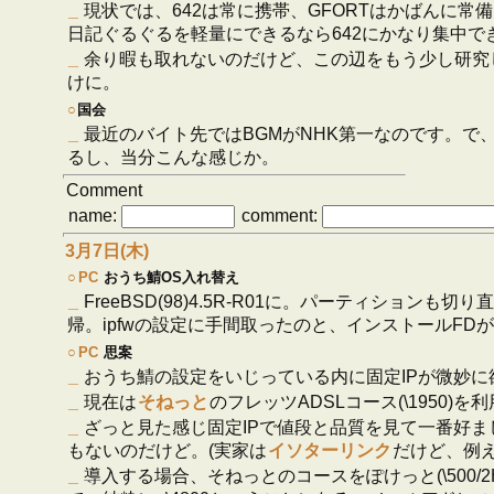
_
現状では、642は常に携帯、GFORTはかばんに常
日記ぐるぐるを軽量にできるなら642にかなり集中できるだ
_
余り暇も取れないのだけど、この辺をもう少し研究
けに。
○
国会
_
最近のバイト先ではBGMがNHK第一なのです。で
るし、当分こんな感じか。
Comment
name:
comment:
3月7日(木)
○
PC
おうち鯖OS入れ替え
_
FreeBSD(98)4.5R-R01に。パーティションも切り直
帰。ipfwの設定に手間取ったのと、インストールFD
○
PC
思案
_
おうち鯖の設定をいじっている内に固定IPが微妙に
_
現在は
そねっと
のフレッツADSLコース(\1950)
_
ざっと見た感じ固定IPで値段と品質を見て一番好ま
もないのだけど。(実家は
イソターリンク
だけど、例
_
導入する場合、そねっとのコースをぽけっと(\500