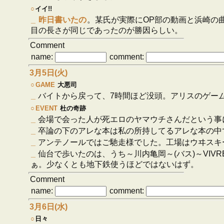
○
イイ!!
_
昨日書いたの
。某氏が実際にOP部の動画と浜崎の
目の長さが同じであったのが勝因らしい。
Comment
name:
comment:
3月5日(火)
○
GAME
大悪司
_
バイトから戻って、7時間ほど没頭。アリスのゲー
○
EVENT
杜の奇跡
_
会場で会った人が死エロのヤマウチさんだという事
_
卒論の下のアレな本は私の所持してるアレな本の中
_
アンテノールではご馳走様でした。工場はウヰスキ
_
仙台で歩いたのは、うち～川内亀岡～(バス)～VIV
ぁ。少なくとも地下鉄使うほどではないはず。
Comment
name:
comment:
3月6日(水)
○
日々