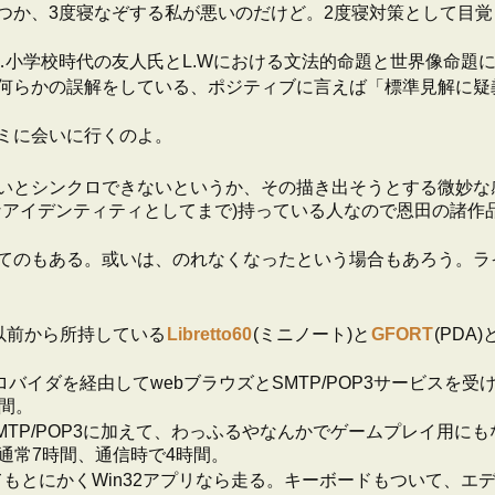
、3度寝なぞする私が悪いのだけど。2度寝対策として目覚ましは
小学校時代の友人氏とL.Wにおける文法的命題と世界像命題
何らかの誤解をしている、ポジティブに言えば「標準見解に疑
ミに会いに行くのよ。
いとシンクロできないというか、その描き出そうとする微妙な
なアイデンティティとしてまで)持っている人なので恩田の諸作
てのもある。或いは、のれなくなったという場合もあろう。ラ
以前から所持している
Libretto60
(ミニノート)と
GFORT
(PD
ロバイダを経由してwebブラウズとSMTP/POP3サービスを受け
時間。
ラウズやSMTP/POP3に加えて、わっふるやなんかでゲームプレイ用
通常7時間、通信時で4時間。
くてもとにかくWin32アプリなら走る。キーボードもついて、エデ