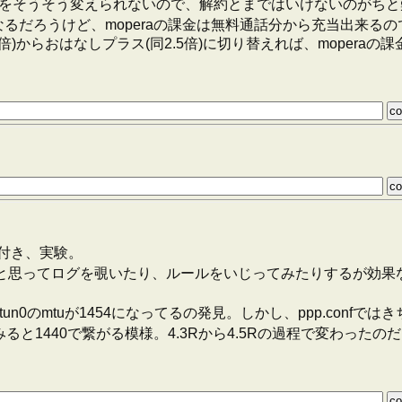
レスをそうそう変えられないので、解約とまではいけないのがち
だろうけど、moperaの課金は無料通話分から充当出来るので
倍)からおはなしプラス(同2.5倍)に切り替えれば、moper
付き、実験。
ってログを覗いたり、ルールをいじってみたりするが効果なし。つーか
un0のmtuが1454になってるの発見。しかし、ppp.confではき
で再接続してみると1440で繋がる模様。4.3Rから4.5Rの過程で