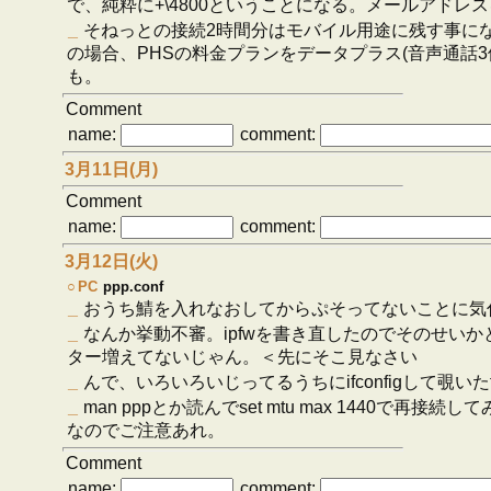
で、純粋に+\4800ということになる。メールアド
_
そねっとの接続2時間分はモバイル用途に残す事になる
の場合、PHSの料金プランをデータプラス(音声通話3
も。
Comment
name:
comment:
3月11日(月)
Comment
name:
comment:
3月12日(火)
○
PC
ppp.conf
_
おうち鯖を入れなおしてからぷそってないことに気
_
なんか挙動不審。ipfwを書き直したのでそのせいかと思
ター増えてないじゃん。＜先にそこ見なさい
_
んで、いろいろいじってるうちにifconfigして覗いたt
_
man pppとか読んでset mtu max 1440
なのでご注意あれ。
Comment
name:
comment: