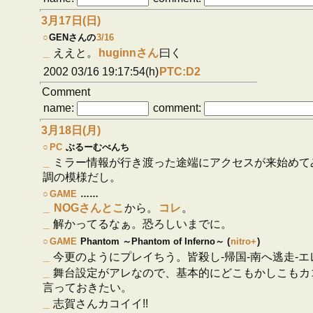
3月17日(日)
○
GENさんの
3/16
_
ええと。
huginnさん
曰く
2002 03/16 19:17:54(h)
PTC:D2
Comment
name:
comment:
3月18日(月)
○
PC
ぶるーむべんち
_
ミラー情報が行き渡った途端にアクセスが来始めて
調の模様だし。
○
GAME
……
_
NOGさんとこ
から。
コレ
。
_
解かってるなぁ。恐ろしいまでに。
○
GAME
Phantom ～Phantom of Inferno～ (
nitro+
)
_
今更のようにプレイちう。皆殺し-帰国-南へ逃走-エ
_
舞台設定がアレなので、基本的にどこもかしこもカ
言っておきたい。
_
志賀さんカコイイ!!