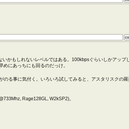
事はないかもしれないレベルではある。100kbpsぐらいしかア
結構早めにあっちにも回るのだっけ。
ノイズがのる事に気付く。いろいろ試してみると、アスタリスク
50@733Mhz, Rage128GL, W2kSP2)。