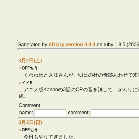
Ganerated by
nDiary version 0.9.4
on ruby 1.8.5 (2006
3月2日(土)
○
OFFちう
_
くわね氏と入江さんが、明日の杜の奇跡あわせで来
○
イイ!!
_
アニメ版Kanonの3話のOPの音を消して、かわりに浜
絶。
Comment
name:
comment:
3月3日(日)
○
OFFちう
_
今日もやりすぎました。