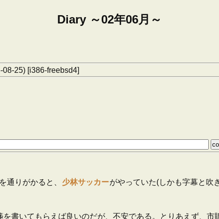
Diary ～02年06月～
-08-25) [i386-freebsd4]
を通りがかると、
少林サッカー
がやっていた(しかも字幕と吹
箋を書いてもらえば良いのだが、不安である。とりあえず、市