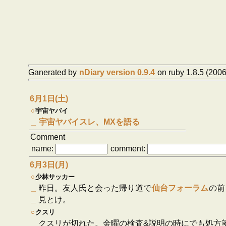
Ganerated by
nDiary version 0.9.4
on ruby 1.8.5 (2006
6月1日(土)
○
宇宙ヤバイ
_
宇宙ヤバイスレ、MXを語る
Comment
name:
comment:
6月3日(月)
○
少林サッカー
_
昨日。友人氏と会った帰り道で
仙台フォーラム
の前
_
見とけ。
○
クスリ
_
クスリが切れた。金曜の検査&説明の時にでも処方