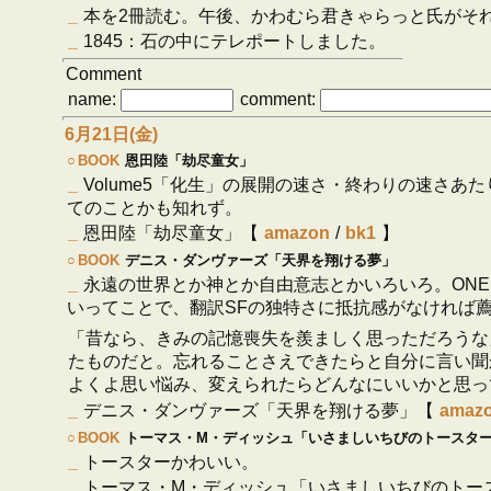
_
本を2冊読む。午後、かわむら君きゃらっと氏がそれぞ
_
1845：石の中にテレポートしました。
Comment
name:
comment:
6月21日(金)
○
BOOK
恩田陸「劫尽童女」
_
Volume5「化生」の展開の速さ・終わりの速さあ
てのことかも知れず。
_
恩田陸「劫尽童女」【
amazon
/
bk1
】
○
BOOK
デニス・ダンヴァーズ「天界を翔ける夢」
_
永遠の世界とか神とか自由意志とかいろいろ。ONEっ
いってことで、翻訳SFの独特さに抵抗感がなければ
「昔なら、きみの記憶喪失を羨ましく思っただろうな
たものだと。忘れることさえできたらと自分に言い聞
よくよ思い悩み、変えられたらどんなにいいかと思っ
_
デニス・ダンヴァーズ「天界を翔ける夢」【
amaz
○
BOOK
トーマス・M・ディッシュ「いさましいちびのトースタ
_
トースターかわいい。
_
トーマス・M・ディッシュ「いさましいちびのトー