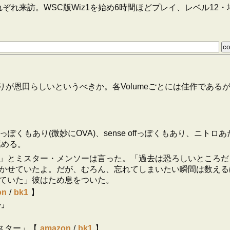
れ来訪。WSC版Wiz1を始め6時間ほどプレイ、レベル12・
たりが恩田らしいというべきか。各Volumeごとには佳作であ
ぽくもあり(微妙にOVA)、sense offっぽくもあり、ニ
薦める。
」とミスター・メンソーは言った。「過去は恐ろしいところだ
かせていたよ。だが、むろん、忘れてしまいたい瞬間は数える
ていた」彼はため息をついた。
on
/
bk1
】
ー」
スター」【
amazon
/
bk1
】