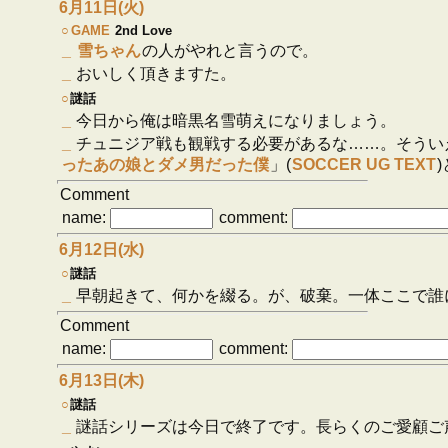
6月11日(火)
○
GAME
2nd Love
_
雪ちゃん
の人がやれと言うので。
_
おいしく頂きますた。
○
謎話
_
今日から俺は暗黒名雪萌えになりましょう。
_
チュニジア戦も観戦する必要があるな……。そういえ
ったあの娘とダメ男だった僕
」(
SOCCER UG TEXT
Comment
name:
comment:
6月12日(水)
○
謎話
_
早朝起きて、何かを綴る。が、破棄。一体ここで誰
Comment
name:
comment:
6月13日(木)
○
謎話
_
謎話シリーズは今日で終了です。長らくのご愛顧ご