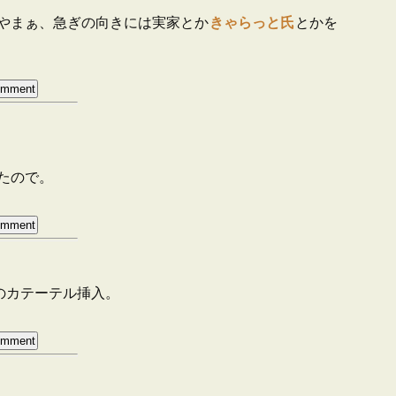
やまぁ、急ぎの向きには実家とか
きゃらっと氏
とかを
たので。
のカテーテル挿入。