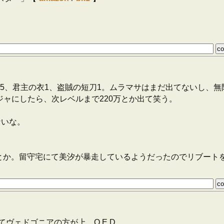
。カシナート5、君主の衣1、盗賊の短刀1。ムラマサはまだ出てない
ジャにしたら、次レベルまで220万とか出て笑う。
ないな。
とか。留守宅にて美汐が暴走しているようだったのでリブート
ェドゴニアの方が上。Q.E.D.