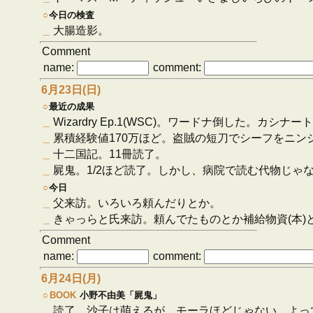
○
今日の検査
_
大腸造影。
Comment
name:
comment:
6月23日(日)
○
最近の成果
_
Wizardry Ep.1(WSC)。ワードナ倒した
_
累積経験値170万ほど。盗賊の短刀でシーフをニン
_
十二国記。11冊読了。
_
屍鬼。1/2ほど読了。しかし、病院で読む代物じゃ
○
今日
_
父来訪。いろいろ頼んだりとか。
_
きゃっらと氏来訪。頼んでたものとか補給物資(本)
Comment
name:
comment:
6月24日(月)
○
BOOK
小野不由美「屍鬼」
_
読了。沙子は萌えるが、モーラほどじゃない。よってヴ