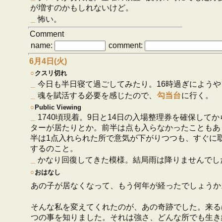
が増すのかもしれないけど。
_
怖い。
Comment
name:
comment:
6月4日(火)
○
クスリ切れ
_
今日も半日寝て過ごしてみたり。16時過ぎによう
_
魂を賦活する必要を感じたので、
勾当台
に行く。
○
Public Viewing
_
1740頃現着。9日と14日の入場整理券を確保し
ターが居たりとか。前半は点も入らなかったこともあ
半は1点入れられた所で意気が下がりつつも、すぐに
するのこと。
_
かなり回復してきた模様。結局雨は降りませんでし
○
おはなし
あの子が居なくなって、もう何年が経ったでしょうか
そんな私を変えてくれたのが、あの奇跡でした。来る
つの事を知りました。それは強さ、どんな所でも生き