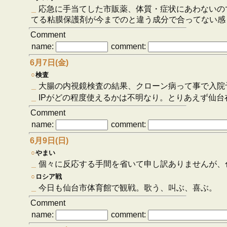
_
応急に手当てした市販薬、体質・症状にあわないの
てる粘膜保護剤が今までのと違う成分で合ってない感
Comment
name:
comment:
6月7日(金)
○
検査
_
大腸の内視鏡検査の結果、クローン病って事で入院
_
IPがどの程度使えるかは不明なり。とりあえず仙
Comment
name:
comment:
6月9日(日)
○
やまい
_
個々に反応する手間を省いて申し訳ありませんが、
○
ロシア戦
_
今日も仙台市体育館で観戦。歌う、叫ぶ、喜ぶ。
Comment
name:
comment: