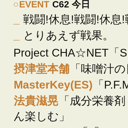
○
EVENT
C62 今日
_
戦闘!休息!戦闘!休息
_
とりあえず戦果。
Project CHA☆NE
摂津堂本舗
「味噌汁の
MasterKey(ES)
「P.F.M
法貴滋晃
「成分栄養剤
ん楽しむ」