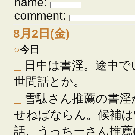
name:
comment:
8月2日(金)
○
今日
_
日中は書淫。途中で
世間話とか。
_
雪駄さん推薦の書淫
せねばならん。候補はW
話、うっちーさん推薦(