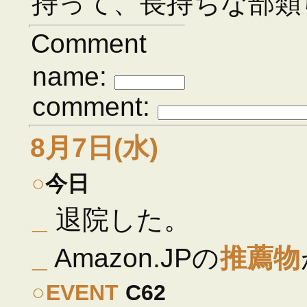
持って、長持ちな部類
Comment
name:
comment:
8月7日(水)
○
今日
_
退院した。
_
Amazon.JPの
推薦物
○
EVENT
C62