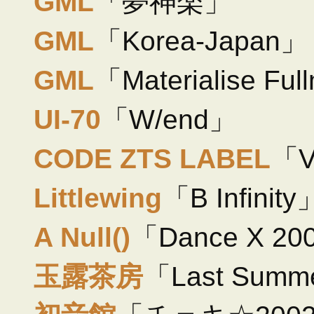
GML
「夢神楽」
GML
「Korea-Japan」
GML
「Materialise Fu
UI-70
「W/end」
CODE ZTS LABEL
「V
Littlewing
「B Infinity
A Null()
「Dance X 200
玉露茶房
「Last Summ