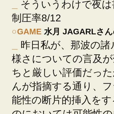
_
そういうわけで夜は
制圧率8/12
○
GAME
水月 JAGARLさ
_
昨日私が、那波の諸
様さについての言及が
ちと厳しい評価だったか
んが指摘する通り、フ
能性の断片的挿入をす
のにおいては可能性の