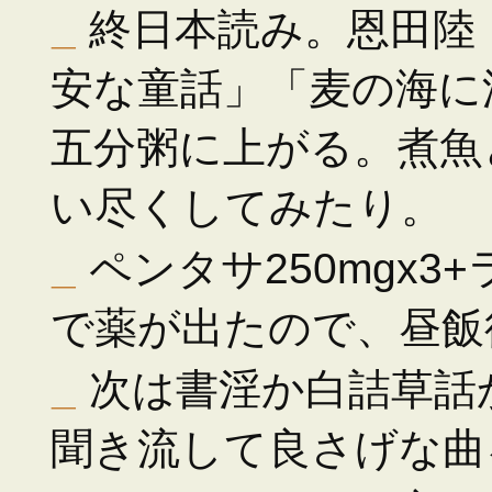
_
終日本読み。恩田陸「M
安な童話」「麦の海に
五分粥に上がる。煮魚
い尽くしてみたり。
_
ペンタサ250mgx3
で薬が出たので、昼飯
_
次は書淫か白詰草話
聞き流して良さげな曲