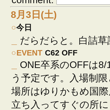
8月3日(土)
○
今日
_
だらだらと。白詰草
○
EVENT
C62 OFF
_
ONE卒系のOFFは8/1
う予定です。入場制限
場所はゆりかもめ国際
立ち入ってすぐの所に