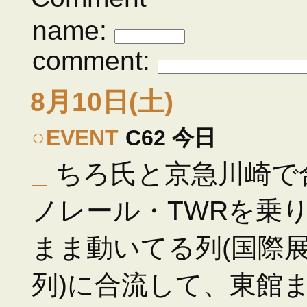
name:
comment:
8月10日(土)
○
EVENT
C62 今日
_
ちろ氏と京急川崎で
ノレール・TWRを乗り
まま動いてる列(国際
列)に合流して、東館