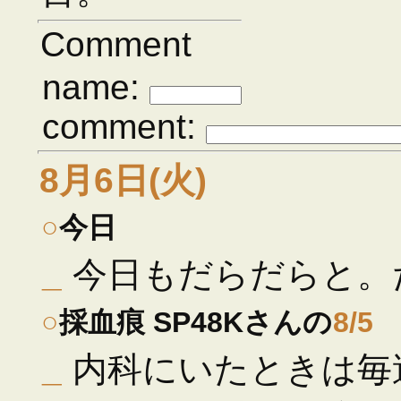
Comment
name:
comment:
8月6日(火)
○
今日
_
今日もだらだらと。
○
採血痕 SP48Kさんの
8/5
_
内科にいたときは毎