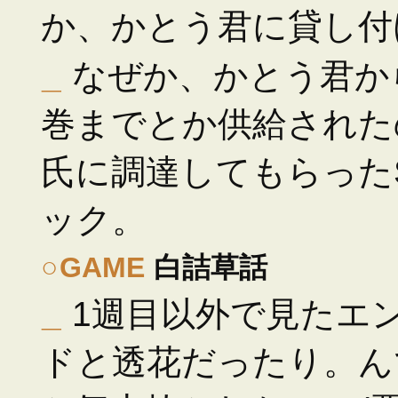
か、かとう君に貸し付
_
なぜか、かとう君からH
巻までとか供給された
氏に調達してもらったSoun
ック。
○
GAME
白詰草話
_
1週目以外で見たエ
ドと透花だったり。ん