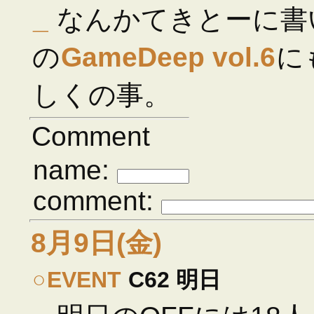
_
なんかてきとーに書
の
GameDeep vol.6
に
しくの事。
Comment
name:
comment:
8月9日(金)
○
EVENT
C62 明日