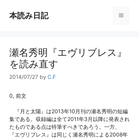
コ
ン
本読み日記
メ
テ
ン
ニ
ツ
へ
瀬名秀明『エヴリブレス』
ス
ュ
キ
を読み直す
ッ
ー
プ
2014/07/27
by
C.F
0, 前文
『月と太陽』は2013年10月刊の瀬名秀明の短編
集である。収録編は全て2011年3月以降に発表され
たものである点は特筆すべきであろう。一方、
『エヴリブレス』は同じく瀬名秀明による2008年