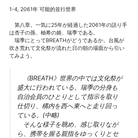
1-4, 2061年 可能的並行世界
第八章。一気に25年が経過した2061年の語り手
は杏子の孫、柚希の娘、瑞季である。
瑞季にとってBREATHがどうであるか。台風が
吹き荒れて文化祭が流れた日の朝の場面から引い
てみよう。
《BREATH》世界の中では文化祭が
盛大に行われている。瑞季の分身も
自治会員のひとりとして指示を取り
仕切り、構内を西へ東へと走り回っ
ている。(中略)
そんな様子を眺め、感じ取りなが
ら、携帯を握る親指をゆっくりとセ