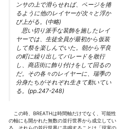
ンサの上で滑らせれば、ページを捲
るように他のレイヤーが次々と浮か
び上がる。(中略)
思い切り派手な装飾を施したレイ
ヤーでは、生徒全員が最初から仮装
して祭を楽しんでいた。朝から平良
の町に繰り出してパレードを敢行
し、商店街に飾り付けをして回るの
だ。その各々のレイヤーに、瑞季の
分身たちがそれぞれ生きて動いてい
る。(pp.247-248)
この時、BREATHは時間軸だけでなく、可能性
の軸にも開かれた無数の並行世界から成立してい
る。それらの並行世界に共鳴することは「現実の