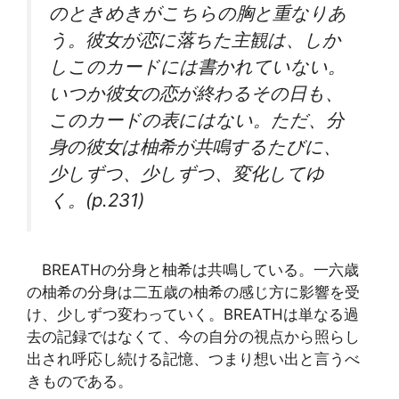
のときめきがこちらの胸と重なりあ
う。彼女が恋に落ちた主観は、しか
しこのカードには書かれていない。
いつか彼女の恋が終わるその日も、
このカードの表にはない。ただ、分
身の彼女は柚希が共鳴するたびに、
少しずつ、少しずつ、変化してゆ
く。(p.231)
BREATHの分身と柚希は共鳴している。一六歳
の柚希の分身は二五歳の柚希の感じ方に影響を受
け、少しずつ変わっていく。BREATHは単なる過
去の記録ではなくて、今の自分の視点から照らし
出され呼応し続ける記憶、つまり想い出と言うべ
きものである。