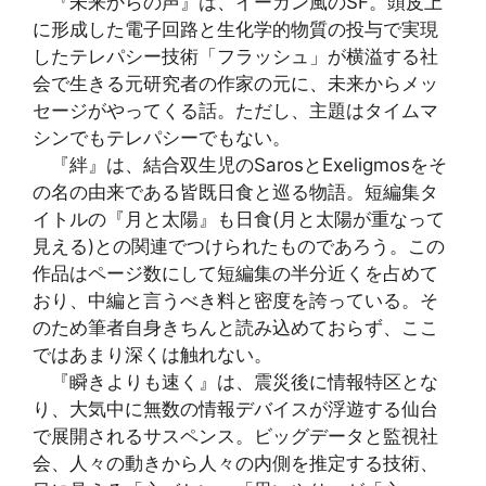
『未来からの声』は、イーガン風のSF。頭皮上
に形成した電子回路と生化学的物質の投与で実現
したテレパシー技術「フラッシュ」が横溢する社
会で生きる元研究者の作家の元に、未来からメッ
セージがやってくる話。ただし、主題はタイムマ
シンでもテレパシーでもない。
『絆』は、結合双生児のSarosとExeligmosをそ
の名の由来である皆既日食と巡る物語。短編集タ
イトルの『月と太陽』も日食(月と太陽が重なって
見える)との関連でつけられたものであろう。この
作品はページ数にして短編集の半分近くを占めて
おり、中編と言うべき料と密度を誇っている。そ
のため筆者自身きちんと読み込めておらず、ここ
ではあまり深くは触れない。
『瞬きよりも速く』は、震災後に情報特区とな
り、大気中に無数の情報デバイスが浮遊する仙台
で展開されるサスペンス。ビッグデータと監視社
会、人々の動きから人々の内側を推定する技術、