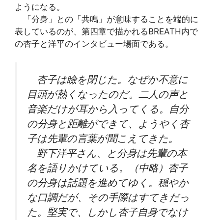
ようになる。
「分身」との「共鳴」が意味することを端的に
表しているのが、第四章で描かれるBREATH内で
の杏子と洋平のインタビュー場面である。
杏子は瞼を閉じた。なぜか不意に
目頭が熱くなったのだ。二人の声と
音楽だけが耳から入ってくる。自分
の分身と距離ができて、ようやく杏
子は先輩の言葉が聞こえてきた。
野下洋平さん、と分身は先輩の本
名を語りかけている。（中略）杏子
の分身は話題を進めてゆく。穏やか
な口調だが、その手際はすてきだっ
た。堅実で、しかし杏子自身でなけ