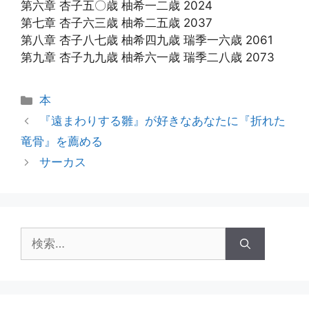
第六章 杏子五〇歳 柚希一二歳 2024
第七章 杏子六三歳 柚希二五歳 2037
第八章 杏子八七歳 柚希四九歳 瑞季一六歳 2061
第九章 杏子九九歳 柚希六一歳 瑞季二八歳 2073
カ
本
テ
『遠まわりする雛』が好きなあなたに『折れた
ゴ
竜骨』を薦める
リ
サーカス
ー
検
索: