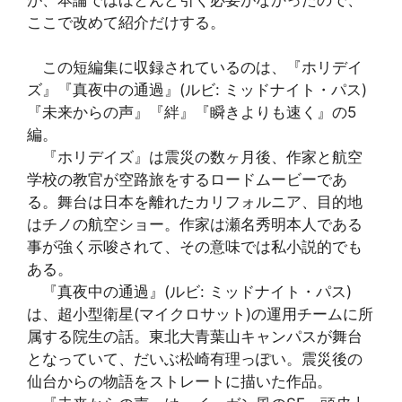
ここで改めて紹介だけする。
この短編集に収録されているのは、『ホリデイ
ズ』『真夜中の通過』(ルビ: ミッドナイト・パス)
『未来からの声』『絆』『瞬きよりも速く』の5
編。
『ホリデイズ』は震災の数ヶ月後、作家と航空
学校の教官が空路旅をするロードムービーであ
る。舞台は日本を離れたカリフォルニア、目的地
はチノの航空ショー。作家は瀬名秀明本人である
事が強く示唆されて、その意味では私小説的でも
ある。
『真夜中の通過』(ルビ: ミッドナイト・パス)
は、超小型衛星(マイクロサット)の運用チームに所
属する院生の話。東北大青葉山キャンパスが舞台
となっていて、だいぶ松崎有理っぽい。震災後の
仙台からの物語をストレートに描いた作品。