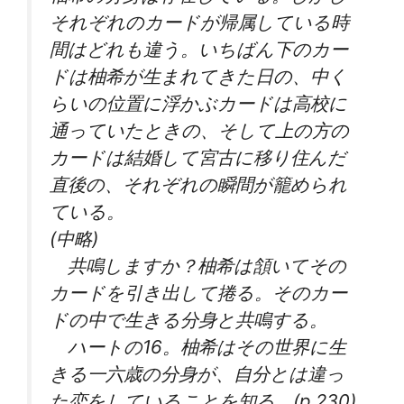
それぞれのカードが帰属している時
間はどれも違う。いちばん下のカー
ドは柚希が生まれてきた日の、中く
らいの位置に浮かぶカードは高校に
通っていたときの、そして上の方の
カードは結婚して宮古に移り住んだ
直後の、それぞれの瞬間が籠められ
ている。
(中略)
共鳴しますか？柚希は頷いてその
カードを引き出して捲る。そのカー
ドの中で生きる分身と共鳴する。
ハートの16。柚希はその世界に生
きる一六歳の分身が、自分とは違っ
た恋をしていることを知る。(p.230)