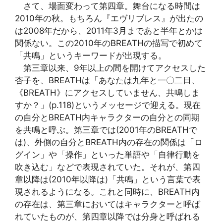
さて、場面変わって第四章。舞台になる時間は
2010年の秋。もちろん『エヴリブレス』が出たの
は2008年だから、2011年3月まであと半年とかは
関係ない。この2010年のBREATHの描写で初めて
「共鳴」というキーワードが出現する。
第三章以来、9年以上の間を開けてアクセスした
杏子を、BREATHは「あなたは九年と一〇二日、
《BREATH》にアクセスしていません、共鳴しま
すか？」(p.118)というメッセージで迎える。現在
の自分とBREATH内キャラクターの自分との同期
を共鳴と呼ぶ。第三章では(2001年のBREATHで
は)、外側の自分とBREATH内の存在の関係は「ロ
グイン」や「操作」といった単語や「自律行動を
吹き込む」などで表現されていた。それが、第四
章以降は(2010年以降は)「共鳴」という言葉で表
現されるようになる。これと同時に、BREATH内
の存在は、第三章においてはキャラクターと呼ば
れていたものが、第四章以降では分身と呼ばれる