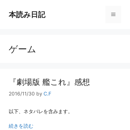
コ
ン
本読み日記
メ
テ
ン
ニ
ツ
へ
ゲーム
ス
ュ
キ
ッ
ー
プ
『劇場版 艦これ』感想
2016/11/30
by
C.F
以下、ネタバレを含みます。
続きを読む