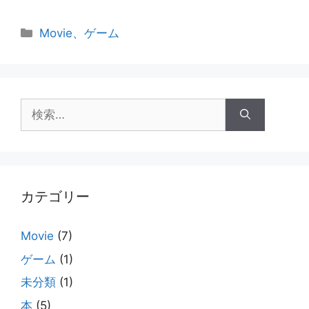
カ
Movie
、
ゲーム
テ
ゴ
リ
ー
検
索:
カテゴリー
Movie
(7)
ゲーム
(1)
未分類
(1)
本
(5)