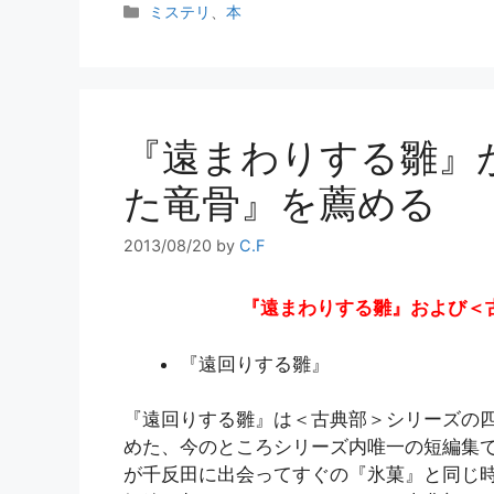
カ
ミステリ
、
本
テ
ゴ
リ
ー
『遠まわりする雛』
た竜骨』を薦める
2013/08/20
by
C.F
『遠まわりする雛』および＜
『遠回りする雛』
『遠回りする雛』は＜古典部＞シリーズの四
めた、今のところシリーズ内唯一の短編集
が千反田に出会ってすぐの『氷菓』と同じ