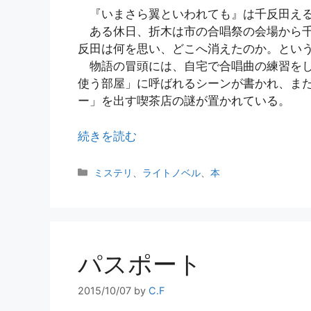
『いまさら翼といわれても』は千反田える
ある休日、折木は市の合唱祭の会場から千
反田は何を思い、どこへ消えたのか。とい
物語の冒頭には、自宅で合唱曲の練習をし
使う部屋」に呼ばれるシーンが書かれ、ま
ー」を出す喫茶店の謎が置かれている。
続きを読む
カ
ミステリ
、
ライトノベル
、
本
テ
ゴ
リ
ー
パスポート
2015/10/07
by
C.F