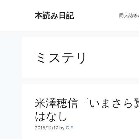
コ
ン
本読み日記
同人誌等
テ
ン
ツ
へ
ス
ミステリ
キ
ッ
プ
米澤穂信『いまさら
はなし
2015/12/17
by
C.F