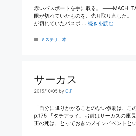
赤いパスポートを手に取る。 ――MACHI T
限が切れていたものを、先月取り直した。 『王
が切れていたパスポ …
続きを読む
カ
ミステリ
、
本
テ
ゴ
リ
ー
サーカス
2015/10/05
by
C.F
「自分に降りかかることのない惨劇は、この
p.175 「タチアライ。お前はサーカスの
王の死は、とっておきのメインイベントとい