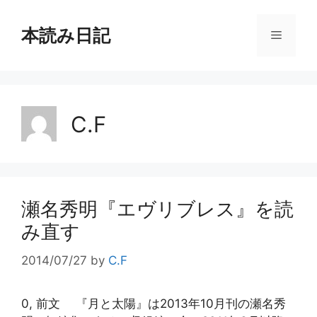
コ
ン
本読み日記
メ
テ
ン
ニ
ツ
へ
ス
C.F
ュ
キ
ッ
ー
プ
瀬名秀明『エヴリブレス』を読
み直す
2014/07/27
by
C.F
0, 前文 『月と太陽』は2013年10月刊の瀬名秀