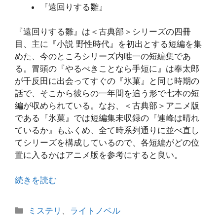
『遠回りする雛』
『遠回りする雛』は＜古典部＞シリーズの四冊
目、主に『小説 野性時代』を初出とする短編を集
めた、今のところシリーズ内唯一の短編集であ
る。冒頭の『やるべきことなら手短に』は奉太郎
が千反田に出会ってすぐの『氷菓』と同じ時期の
話で、そこから彼らの一年間を追う形で七本の短
編が収められている。なお、＜古典部＞アニメ版
である『氷菓』では短編集未収録の『連峰は晴れ
ているか』もふくめ、全て時系列通りに並べ直し
てシリーズを構成しているので、各短編がどの位
置に入るかはアニメ版を参考にすると良い。
続きを読む
カ
ミステリ
、
ライトノベル
テ