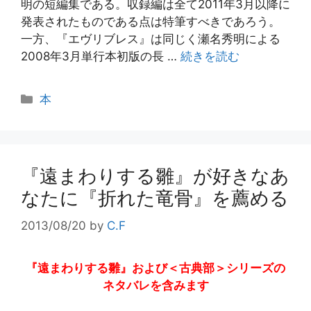
明の短編集である。収録編は全て2011年3月以降に
発表されたものである点は特筆すべきであろう。
一方、『エヴリブレス』は同じく瀬名秀明による
2008年3月単行本初版の長 …
続きを読む
カ
本
テ
ゴ
リ
ー
『遠まわりする雛』が好きなあ
なたに『折れた竜骨』を薦める
2013/08/20
by
C.F
『遠まわりする雛』および＜古典部＞シリーズの
ネタバレを含みます