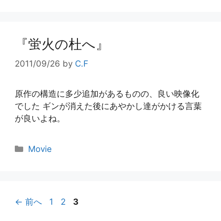
ゴ
リ
ー
『蛍火の杜へ』
2011/09/26
by
C.F
原作の構造に多少追加があるものの、良い映像化
でした ギンが消えた後にあやかし達がかける言葉
が良いよね。
カ
Movie
テ
ゴ
リ
ー
ペ
ペ
ペ
←
前へ
1
2
3
ー
ー
ー